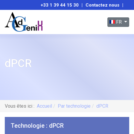
+33 1 39 44 15 30
|
Contactez nous
|
Sélectionnez
FR
dPCR
Vous êtes ici :
Accueil
Par technologie
dPCR
Technologie : dPCR