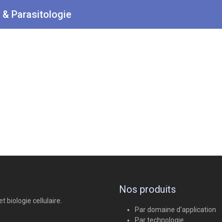
 & Parasitologie
Nos produits
 biologie cellulaire.
Par domaine d'application
Par technologie