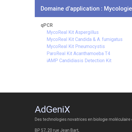
Domaine d'application : Mycologie
qPCR
MycoReal Kit Aspergillus
MycoReal Kit Candida & A. fumigatus
MycoReal Kit Pneumocystis
ParoReal Kit Acanthamoeba T4
iAMP Candidiasis Detection Kit
AdGeniX
Des technologies novatrices en biologie moléculaire et
BP 57, 20 rue Jean Bart,