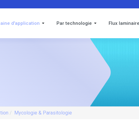
aine d'application
Par technologie
Flux laminair
tion
Mycologie & Parasitologie