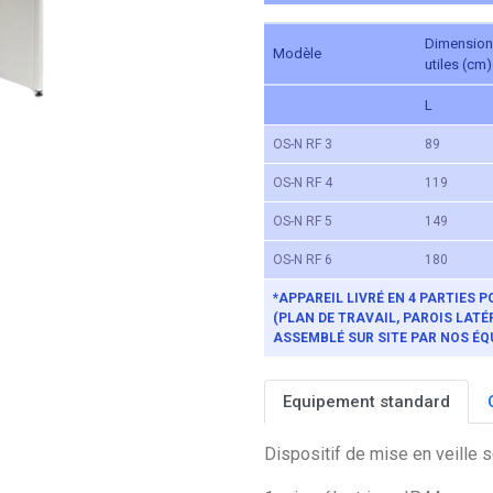
Dimensio
Modèle
utiles (cm)
L
OS-N RF 3
89
OS-N RF 4
119
OS-N RF 5
149
OS-N RF 6
180
*APPAREIL LIVRÉ EN 4 PARTIES 
(PLAN DE TRAVAIL, PAROIS LATÉ
ASSEMBLÉ SUR SITE PAR NOS ÉQ
Equipement standard
Dispositif de mise en veille 