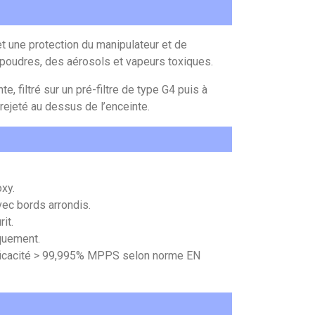
une protection du manipulateur et de
 poudres, des aérosols et vapeurs toxiques.
te, filtré sur un pré-filtre de type G4 puis à
 rejeté au dessus de l’enceinte.
oxy.
avec bords arrondis.
it.
iquement.
fficacité > 99,995% MPPS selon norme EN