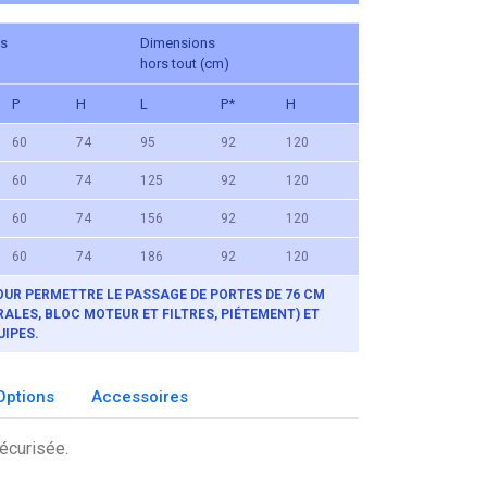
ns
Dimensions
hors tout (cm)
P
H
L
P
*
H
60
74
95
92
120
60
74
125
92
120
60
74
156
92
120
60
74
186
92
120
POUR PERMETTRE LE PASSAGE DE PORTES DE 76 CM
RALES, BLOC MOTEUR ET FILTRES, PIÉTEMENT) ET
UIPES.
Options
Accessoires
sécurisée.