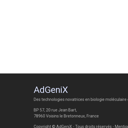
AdGeniX
Des technologies novatrices en biologie moléculaire et
BP 57, 20 rue Jean Bart,
78960 Voisins le Bretonneux, France
Copyright © AdGeniX - Tous droits réservés -
Mentio