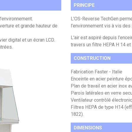
PRINCIPE
l’environnement.
L’OS-Reverse TechGen permet 
erture et grande hauteur de
l’environnement vis à vis des
L’air est aspiré depuis l’encein
r digital et un écran LCD.
travers un filtre HEPA H 14 et
itrées.
CONSTRUCTION
Fabrication Faster - Italie
Enceinte en acier peinture ép
Plan de travail en acier inox 
Parois latérales en verre secur
Ventilateur contrôlé électron
Filtres HEPA de type H14 (e
1822).
DIMENSIONS