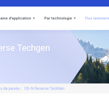
aine d'application
Par technologie
Flux laminair
erse Techgen
es de pesée
OS-N Reverse TechGen